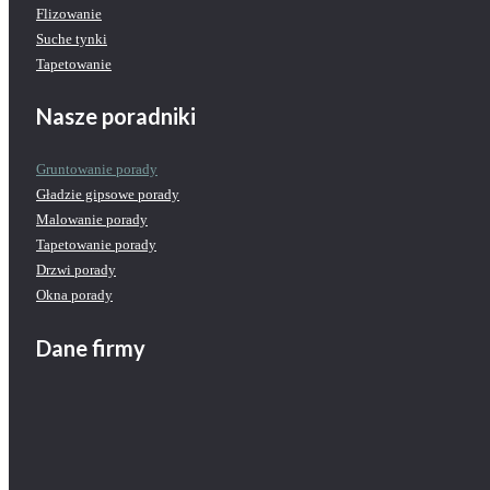
Flizowanie
Suche tynki
Tapetowanie
Nasze poradniki
Gruntowanie porady
Gładzie gipsowe porady
Malowanie porady
Tapetowanie porady
Drzwi porady
Okna porady
Dane firmy