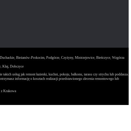
e Duchackie, Bieżanów-Prokocim, Podgórze, Czyżyny, Mistrzejowice, Bieńczyce, Wzgórza
w, Kłaj, Dobczyce
takich usług jak remont łazienki, kuchni, pokoju, balkonu, tarasu czy strychu lub poddasza.
trzymasz informację o kosztach realizacji przedstawionego zlecenia remontowego lub
a z Krakowa