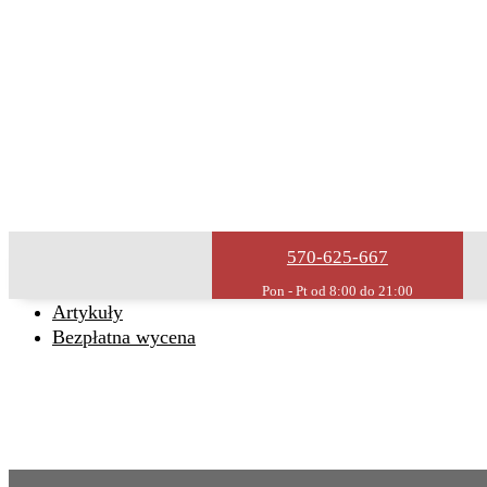
Usługi remontowe
Wykończenia wnętrz
Remonty domów
Remonty mieszkań
Malowanie
O firmie
Kontakt
Remont bez stresu
570-625-667
Realizacje
Opinie
Artykuły
Bezpłatna wycena