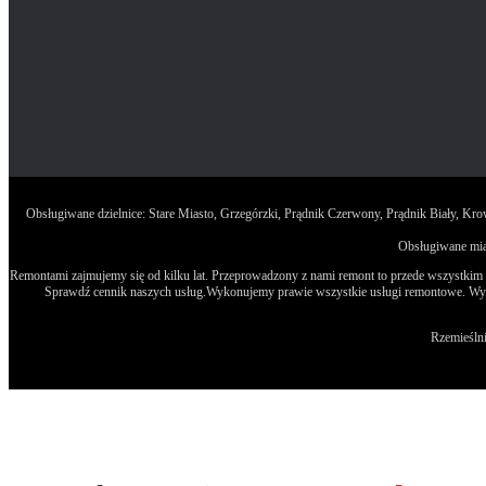
Obsługiwane dzielnice: Stare Miasto, Grzegórzki, Prądnik Czerwony, Prądnik Biały, K
Obsługiwane mias
Remontami zajmujemy się od kilku lat. Przeprowadzony z nami remont to przede wszystkim spo
Sprawdź cennik naszych usług.Wykonujemy prawie wszystkie usługi remontowe. Wystar
Rzemieślni