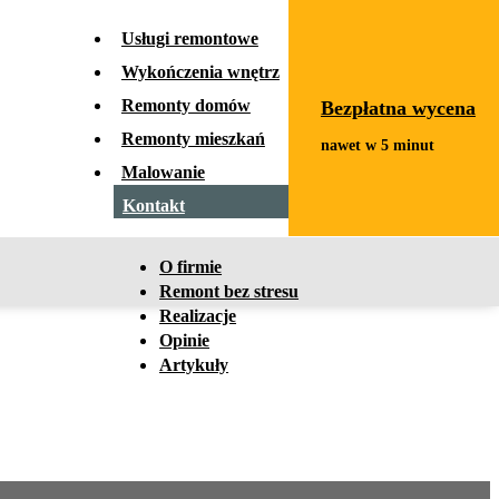
x
Usługi remontowe
Wykończenia wnętrz
Remonty domów
Bezpłatna wycena
Remonty mieszkań
Malowanie
Kontakt
O firmie
Remont bez stresu
Realizacje
Opinie
Artykuły