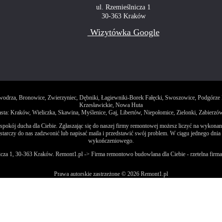
ul. Rzemieślnicza 1
30-363 Kraków
Wizytówka Google
rowodrza, Bronowice, Zwierzyniec, Dębniki, Łagiewniki-Borek Fałęcki, Swoszowice, Podgórz
Krzesławickie, Nowa Huta
ta: Kraków, Wieliczka, Skawina, Myślenice, Gaj, Libertów, Niepołomice, Zielonki, Zabierzó
kój ducha dla Ciebie. Zgłaszając się do naszej firmy remontowej możesz liczyć na wykonanie 
czy do nas zadzwonić lub napisać maila i przedstawić swój problem. W ciągu jednego dnia o
wykończeniowego.
cza 1, 30-363 Kraków. Remont1.pl -> Firma remontowo budowlana dla Ciebie - rzetelna firm
Prawa autorskie zastrzeżone © 2026 Remont1.pl