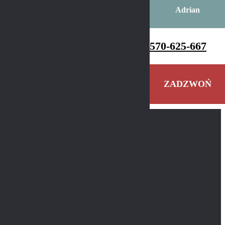
Adrian
570-625-667
ZADZWOŃ