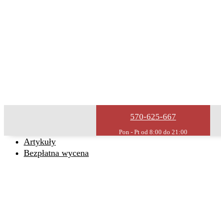
Usługi remontowe
Wykończenia wnętrz
Remonty domów
Remonty mieszkań
Malowanie
O firmie
Kontakt
Remont bez stresu
570-625-667
Realizacje
Opinie
Artykuły
Bezpłatna wycena