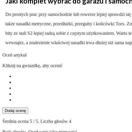
Jaki komplet wybrać do garażu i samoc
Do prostych prac przy samochodzie lub rowerze lepiej sprawdzi się
także nasadki metryczne, przedłużki, przeguby i końcówki Torx. Zn
bity ze stali S2 lepiej radzą sobie z częstym użytkowaniem. Warto 
wewnątrz, a znalezienie właściwej nasadki trwa dłużej niż sama na
Oceń artykuł
Kliknij na gwiazdkę, aby ocenić
Dodaj ocenę
Średnia ocena
5
/ 5. Liczba głosów
4
Brak głosów. Oceń wpis jako pierwszy!