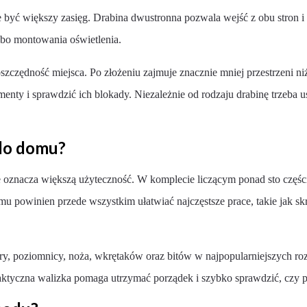
e być większy zasięg. Drabina dwustronna pozwala wejść z obu stron i
bo montowania oświetlenia.
zczędność miejsca. Po złożeniu zajmuje znacznie mniej przestrzeni niż
enty i sprawdzić ich blokady. Niezależnie od rodzaju drabinę trzeba u
 do domu?
oznacza większą użyteczność. W komplecie liczącym ponad sto częśc
u powinien przede wszystkim ułatwiać najczęstsze prace, takie jak s
 poziomnicy, noża, wkrętaków oraz bitów w najpopularniejszych rozm
Praktyczna walizka pomaga utrzymać porządek i szybko sprawdzić, czy 