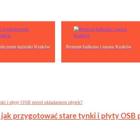
ńczenie łazienki Kraków
Remont balkonu i tarasu Kraków
jak przygotować stare tynki i płyty OSB