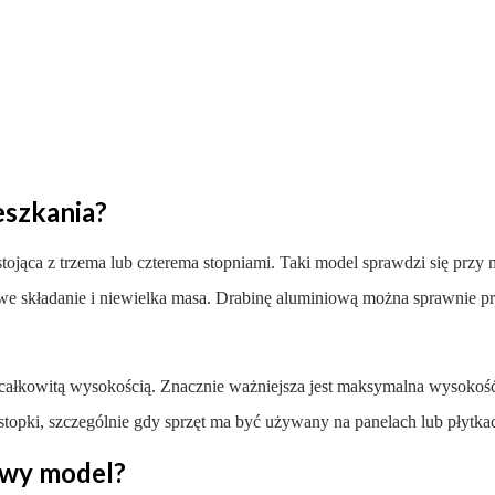
eszkania?
jąca z trzema lub czterema stopniami. Taki model sprawdzi się przy m
twe składanie i niewielka masa. Drabinę aluminiową można sprawnie p
całkowitą wysokością. Znacznie ważniejsza jest maksymalna wysokość 
stopki, szczególnie gdy sprzęt ma być używany na panelach lub płytka
owy model?