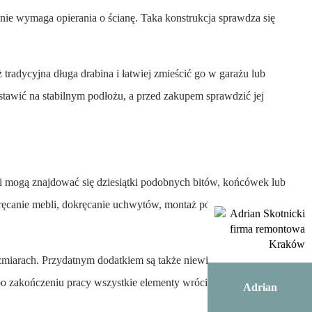
 nie wymaga opierania o ścianę. Taka konstrukcja sprawdza się
 tradycyjna długa drabina i łatwiej zmieścić go w garażu lub
stawić na stabilnym podłożu, a przed zakupem sprawdzić jej
i mogą znajdować się dziesiątki podobnych bitów, końcówek lub
kręcanie mebli, dokręcanie uchwytów, montaż półek czy drobne
iarach. Przydatnym dodatkiem są także niewielka grzechotka i
po zakończeniu pracy wszystkie elementy wróciły na swoje miejsce.
Adrian