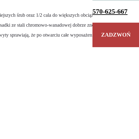
570-625-667
ejszych śrub oraz 1/2 cala do większych obciążeń. Przydatne są
Nasadki ze stali chromowo-wanadowej dobrze znoszą obciążenia, a
ZADZWOŃ
hwyty sprawiają, że po otwarciu całe wyposażenie miesza się