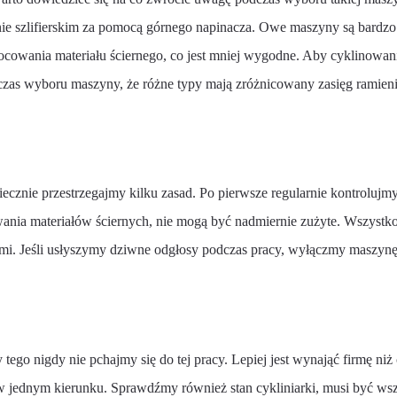
ębnie szlifierskim za pomocą górnego napinacza. Owe maszyny są bar
mocowania materiału ściernego, co jest mniej wygodne. Aby cyklinowa
dczas wyboru maszyny, że różne typy mają zróżnicowany zasięg ramien
iecznie przestrzegajmy kilku zasad. Po pierwsze regularnie kontrolujmy
ia materiałów ściernych, nie mogą być nadmiernie zużyte. Wszystko 
ztami. Jeśli usłyszymy dziwne odgłosy podczas pracy, wyłączmy maszy
śmy tego nigdy nie pchajmy się do tej pracy. Lepiej jest wynająć firmę 
w jednym kierunku. Sprawdźmy również stan cykliniarki, musi być wsz