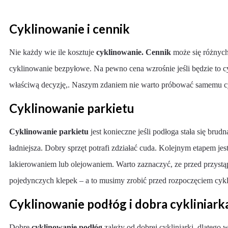
Cyklinowanie i cennik
Nie każdy wie ile kosztuje
cyklinowanie. Cennik
może się różnych
cyklinowanie bezpyłowe. Na pewno cena wzrośnie jeśli będzie to cy
właściwą decyzję,. Naszym zdaniem nie warto próbować samemu c
Cyklinowanie parkietu
Cyklinowanie parkietu
jest konieczne jeśli podłoga stała się brud
ładniejsza. Dobry sprzęt potrafi zdziałać cuda. Kolejnym etapem je
lakierowaniem lub olejowaniem. Warto zaznaczyć, ze przed przystą
pojedynczych klepek – a to musimy zrobić przed rozpoczęciem cyk
Cyklinowanie podłóg i dobra cykliniark
Dobre
cyklinowanie podłóg
zależy od dobrej cykliniarki, dlatego