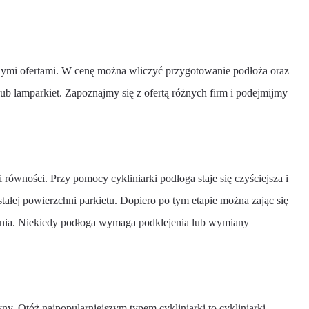
nymi ofertami. W cenę można wliczyć przygotowanie podłoża oraz
ub lamparkiet. Zapoznajmy się z ofertą różnych firm i podejmijmy
i równości. Przy pomocy cykliniarki podłoga staje się czyściejsza i
tałej powierzchni parkietu. Dopiero po tym etapie można zając się
czenia. Niekiedy podłoga wymaga podklejenia lub wymiany
ny. Otóż najpopularniejszym typem cykliniarki to cykliniarki