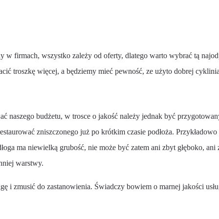
ny w firmach, wszystko zależy od oferty, dlatego warto wybrać tą najo
ić troszkę więcej, a będziemy mieć pewność, ze użyto dobrej cykliniar
ować naszego budżetu, w trosce o jakość należy jednak być przygotow
drestaurować zniszczonego już po krótkim czasie podłoża. Przykładow
łoga ma niewielką grubość, nie może być zatem ani zbyt głęboko, ani 
hniej warstwy.
gę i zmusić do zastanowienia. Świadczy bowiem o marnej jakości usług