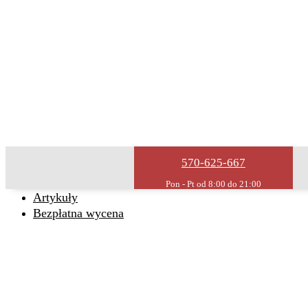
Usługi remontowe
Wykończenia wnętrz
Remonty domów
Remonty mieszkań
Malowanie
O firmie
Kontakt
Remont bez stresu
570-625-667
Realizacje
Opinie
Artykuły
Bezpłatna wycena