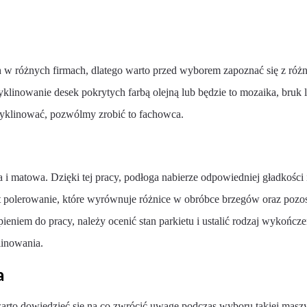
 w różnych firmach, dlatego warto przed wyborem zapoznać się z róż
klinowanie desek pokrytych farbą olejną lub będzie to mozaika, bruk l
yklinować, pozwólmy zrobić to fachowca.
na i matowa. Dzięki tej pracy, podłoga nabierze odpowiedniej gładkości 
st polerowanie, które wyrównuje różnice w obróbce brzegów oraz pozos
pieniem do pracy, należy ocenić stan parkietu i ustalić rodzaj wykoń
linowania.
a
 warto dowiedzieć się na co zwrócić uwagę podczas wyboru takiej maszy