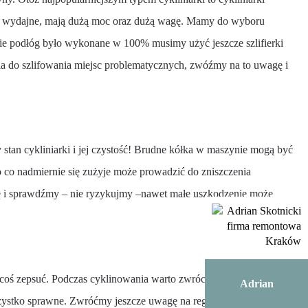
dzo wydajne, mają dużą moc oraz dużą wagę. Mamy do wyboru
nie podłóg było wykonane w 100% musimy użyć jeszcze szlifierki
ia do szlifowania miejsc problematycznych, zwóźmy na to uwagę i
 stan cykliniarki i jej czystość! Brudne kółka w maszynie mogą być
co nadmiernie się zużyje może prowadzić do zniszczenia
nę i sprawdźmy – nie ryzykujmy –nawet małe uszkodzenie może
niż coś zepsuć. Podczas cyklinowania warto zwrócić uwagę na
Adrian
ystko sprawne. Zwróćmy jeszcze uwagę na regulację tejże