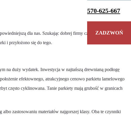
570-625-667
ZADZWOŃ
dpowiedniejszą dla nas. Szukając dobrej firmy czasami warto zdać
ki i przyłożono się do tego.
anym na duży wydatek. Inwestycja w najtańszą drewnianą podłogę
o położenie efektownego, atrakcyjnego cenowo parkietu lamelowego
zbyt często cyklinowana. Tanie parkiety mają grubość w granicach
 albo zastosowaniu materiałów najgorszej klasy. Oba te czynniki