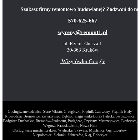
Szukasz firmy remontowo-budowlanej? Zadzwoń do mn
570-625-667
wyceny@remont1.pl
ul. Rzemieślnicza 1
30-363 Kraków
Wizytówka Google
Obsługiwane dzielnice: Stare Miasto, Grzegórzki, Prądnik Czerwony, Prądnik Biały,
Krowodrza, Bronowice, Zwierzyniec, Dębniki, Łagiewniki-Borek Fałęcki, Swoszowice,
Podgórze Duchackie, Bieżanów-Prokocim, Podgórze, Czyżyny, Mistrzejowice, Bieńczyce,
Wzgórza Krzesławickie, Nowa Huta
Obsługiwane miasta: Kraków, Wieliczka, Skawina, Myślenice, Gaj, Libertów,
Niepołomice, Zielonki, Zabierzów, Kłaj, Dobczyce