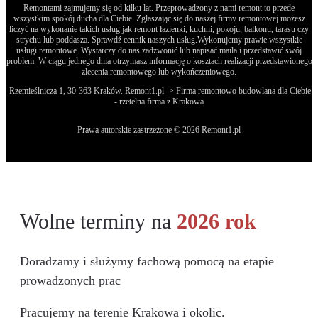
Remontami zajmujemy się od kilku lat. Przeprowadzony z nami remont to przede
wszystkim spokój ducha dla Ciebie. Zgłaszając się do naszej firmy remontowej możesz
liczyć na wykonanie takich usług jak remont łazienki, kuchni, pokoju, balkonu, tarasu czy
strychu lub poddasza. Sprawdź cennik naszych usług.Wykonujemy prawie wszystkie
usługi remontowe. Wystarczy do nas zadzwonić lub napisać maila i przedstawić swój
problem. W ciągu jednego dnia otrzymasz informację o kosztach realizacji przedstawionego
zlecenia remontowego lub wykończeniowego.
Rzemieślnicza 1, 30-363 Kraków. Remont1.pl -> Firma remontowo budowlana dla Ciebie
- rzetelna firma z Krakowa
Prawa autorskie zastrzeżone © 2026 Remont1.pl
Wolne terminy na
2026 rok
Doradzamy i służymy fachową pomocą na etapie
prowadzonych prac
Pracujemy na terenie Krakowa i okolic.