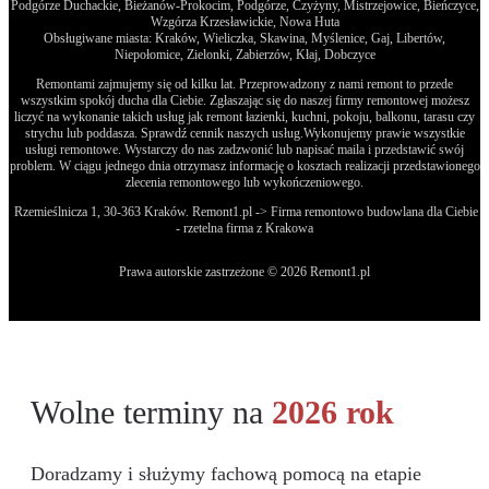
Podgórze Duchackie, Bieżanów-Prokocim, Podgórze, Czyżyny, Mistrzejowice, Bieńczyce,
Wzgórza Krzesławickie, Nowa Huta
Obsługiwane miasta: Kraków, Wieliczka, Skawina, Myślenice, Gaj, Libertów,
Niepołomice, Zielonki, Zabierzów, Kłaj, Dobczyce
Remontami zajmujemy się od kilku lat. Przeprowadzony z nami remont to przede
wszystkim spokój ducha dla Ciebie. Zgłaszając się do naszej firmy remontowej możesz
liczyć na wykonanie takich usług jak remont łazienki, kuchni, pokoju, balkonu, tarasu czy
strychu lub poddasza. Sprawdź cennik naszych usług.Wykonujemy prawie wszystkie
usługi remontowe. Wystarczy do nas zadzwonić lub napisać maila i przedstawić swój
problem. W ciągu jednego dnia otrzymasz informację o kosztach realizacji przedstawionego
zlecenia remontowego lub wykończeniowego.
Rzemieślnicza 1, 30-363 Kraków. Remont1.pl -> Firma remontowo budowlana dla Ciebie
- rzetelna firma z Krakowa
Prawa autorskie zastrzeżone © 2026 Remont1.pl
Wolne terminy na
2026 rok
Doradzamy i służymy fachową pomocą na etapie